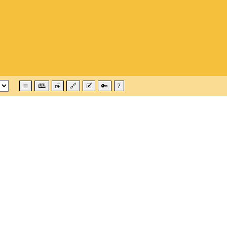
≣
🕮
⮺
🔗
🗹
🔑
?