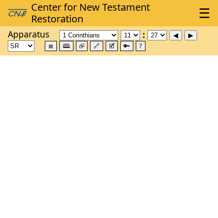
Apparatus
≣
🕮
⮺
🔗
🗹
🔑
?