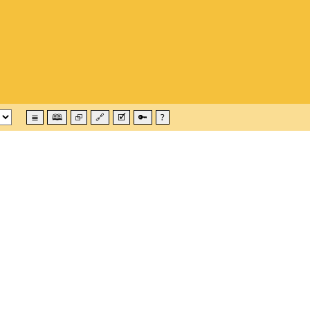
≣
🕮
⮺
🔗
🗹
🔑
?