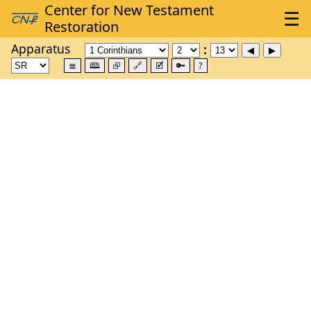
Apparatus
≣
🕮
⮺
🔗
🗹
🔑
?