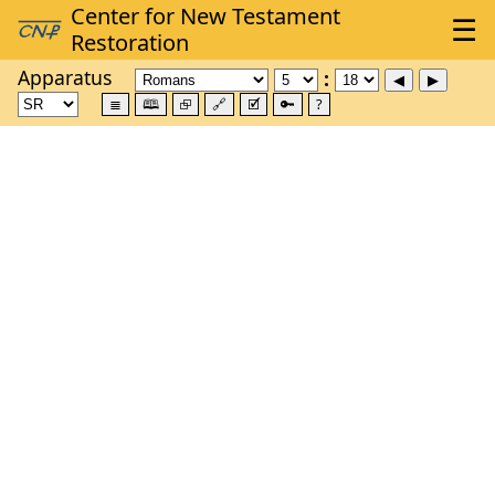
Apparatus
≣
🕮
⮺
🔗
🗹
🔑
?