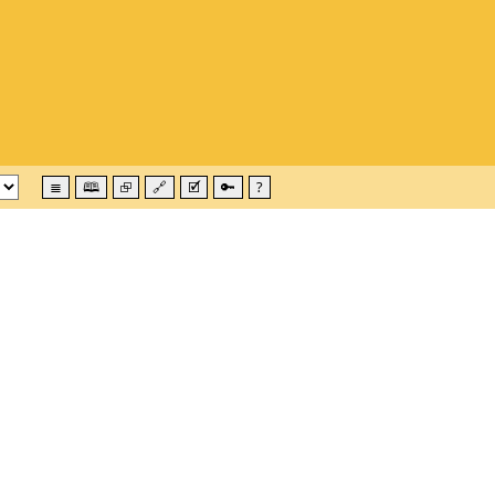
≣
🕮
⮺
🔗
🗹
🔑
?