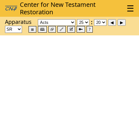
Apparatus
≣
🕮
⮺
🔗
🗹
🔑
?