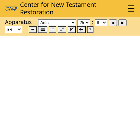
Apparatus
≣
🕮
⮺
🔗
🗹
🔑
?