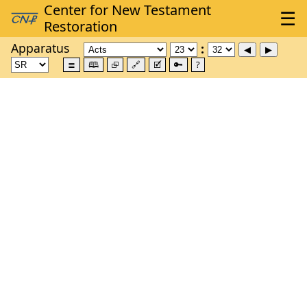
Apparatus
≣
🕮
⮺
🔗
🗹
🔑
?