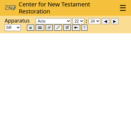
Apparatus
≣
🕮
⮺
🔗
🗹
🔑
?