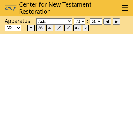
Apparatus
≣
🕮
⮺
🔗
🗹
🔑
?