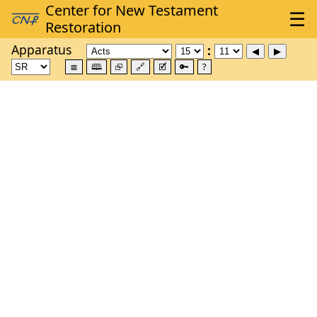
Apparatus
≣
🕮
⮺
🔗
🗹
🔑
?