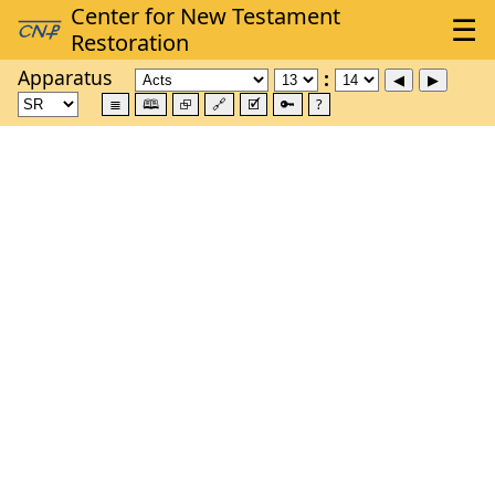
Apparatus
≣
🕮
⮺
🔗
🗹
🔑
?