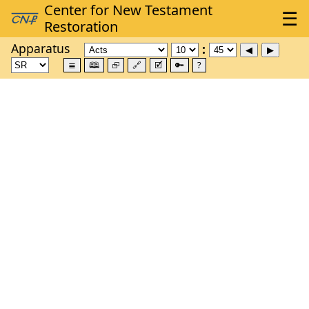
Apparatus
≣
🕮
⮺
🔗
🗹
🔑
?