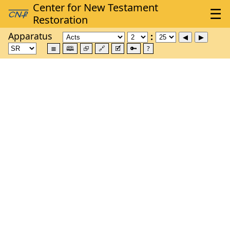
Apparatus
≣
🕮
⮺
🔗
🗹
🔑
?