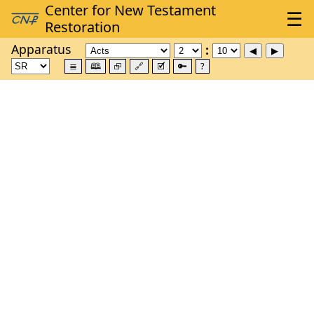
Apparatus
≣
🕮
⮺
🔗
🗹
🔑
?