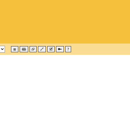
≣
🕮
⮺
🔗
🗹
🔑
?