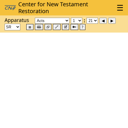
Apparatus
≣
🕮
⮺
🔗
🗹
🔑
?