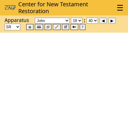
Apparatus
≣
🕮
⮺
🔗
🗹
🔑
?