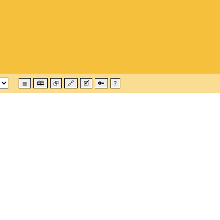
≣
🕮
⮺
🔗
🗹
🔑
?