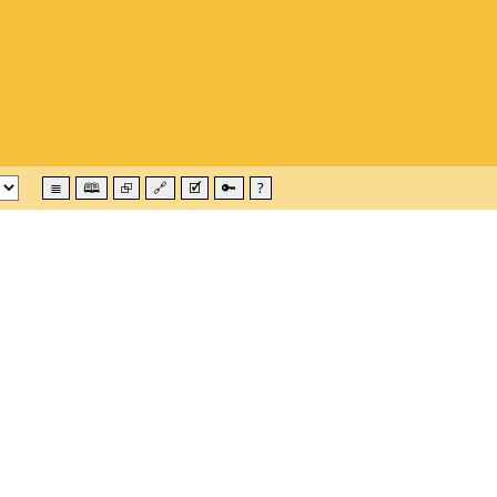
≣
🕮
⮺
🔗
🗹
🔑
?