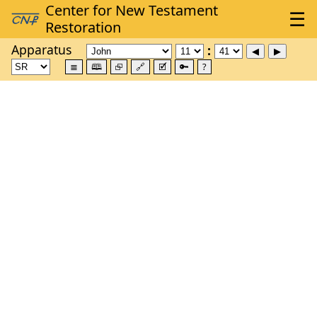
Apparatus
≣
🕮
⮺
🔗
🗹
🔑
?