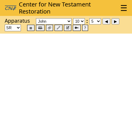
Apparatus
≣
🕮
⮺
🔗
🗹
🔑
?