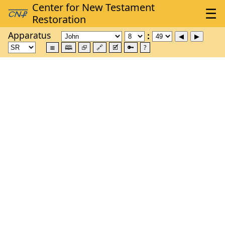
Apparatus
≣
🕮
⮺
🔗
🗹
🔑
?