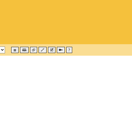
≣
🕮
⮺
🔗
🗹
🔑
?