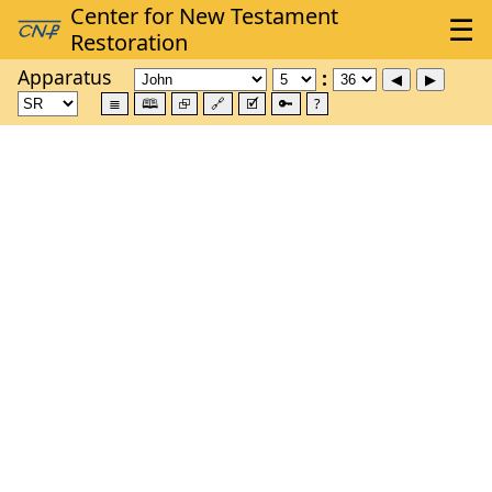
Apparatus
≣
🕮
⮺
🔗
🗹
🔑
?