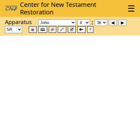
Apparatus
≣
🕮
⮺
🔗
🗹
🔑
?