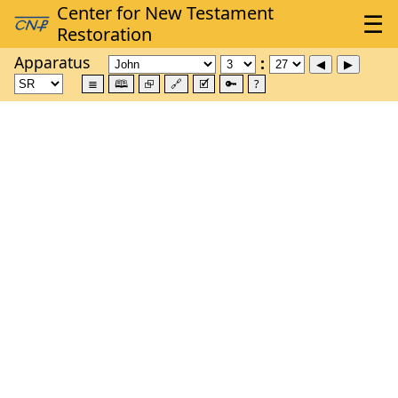
Apparatus
≣
🕮
⮺
🔗
🗹
🔑
?