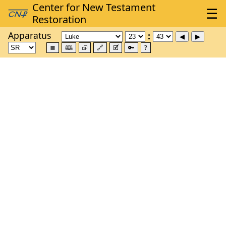
Apparatus
≣
🕮
⮺
🔗
🗹
🔑
?