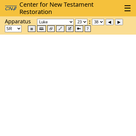
Apparatus
≣
🕮
⮺
🔗
🗹
🔑
?