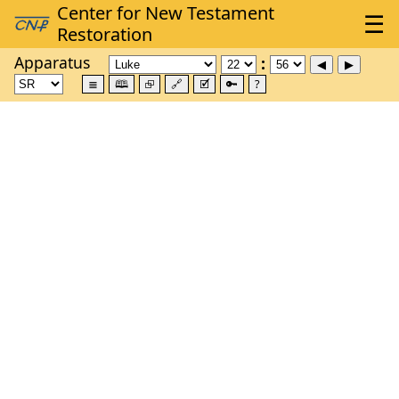
Apparatus
≣
🕮
⮺
🔗
🗹
🔑
?