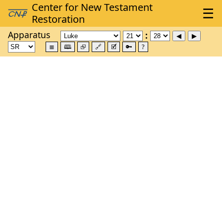
Apparatus
≣
🕮
⮺
🔗
🗹
🔑
?