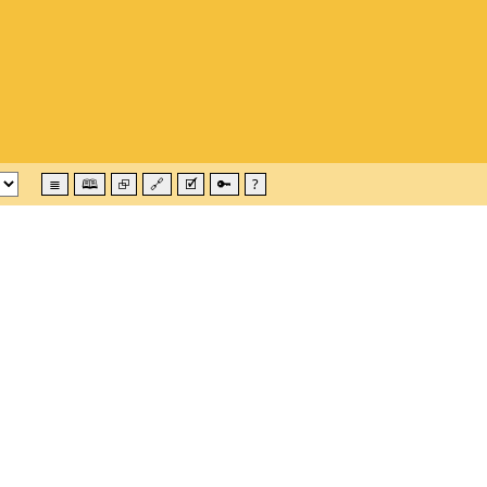
≣
🕮
⮺
🔗
🗹
🔑
?