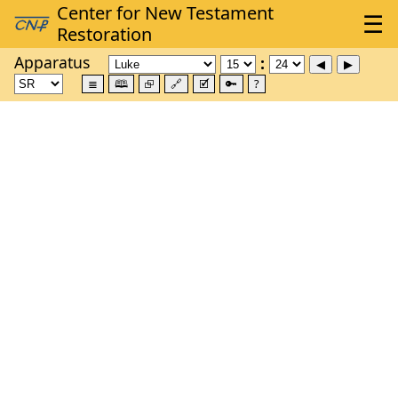
Apparatus
≣
🕮
⮺
🔗
🗹
🔑
?