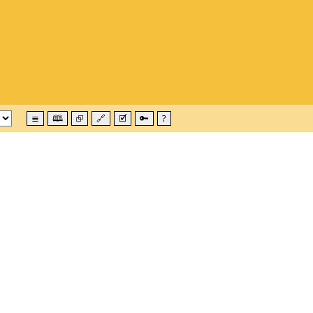
≣
🕮
⮺
🔗
🗹
🔑
?