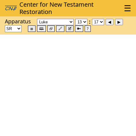
Apparatus
≣
🕮
⮺
🔗
🗹
🔑
?