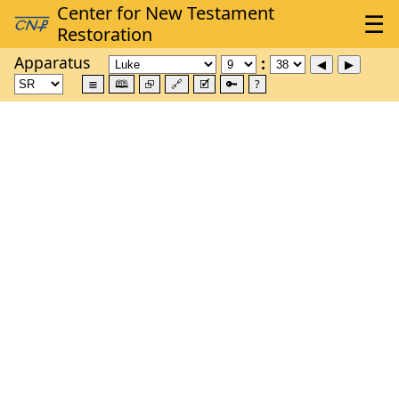
Apparatus
≣
🕮
⮺
🔗
🗹
🔑
?