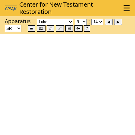
Apparatus
≣
🕮
⮺
🔗
🗹
🔑
?