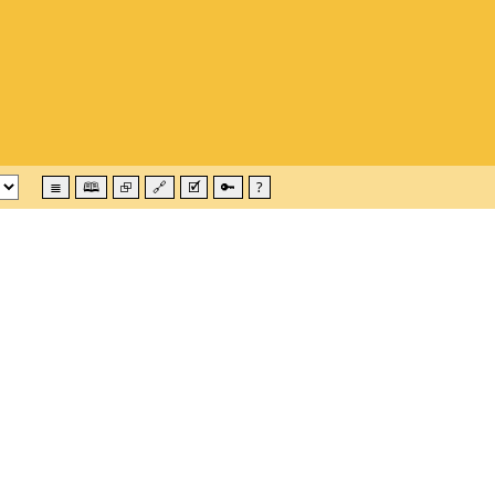
≣
🕮
⮺
🔗
🗹
🔑
?