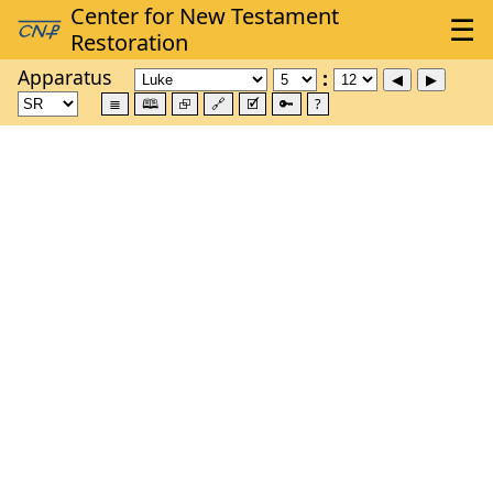
Apparatus
≣
🕮
⮺
🔗
🗹
🔑
?