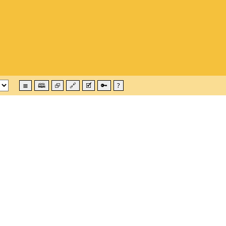
≣
🕮
⮺
🔗
🗹
🔑
?