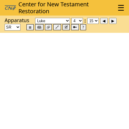
Apparatus
≣
🕮
⮺
🔗
🗹
🔑
?