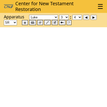
Apparatus
≣
🕮
⮺
🔗
🗹
🔑
?