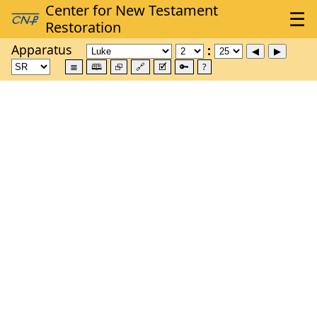
Apparatus
≣
🕮
⮺
🔗
🗹
🔑
?