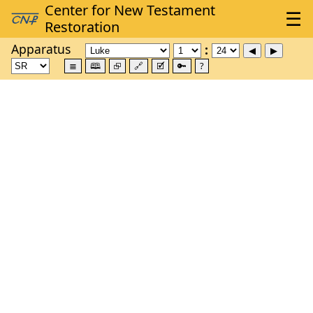
Apparatus
≣
🕮
⮺
🔗
🗹
🔑
?