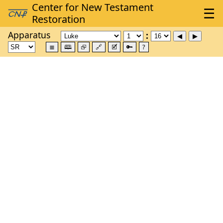
Apparatus
≣
🕮
⮺
🔗
🗹
🔑
?