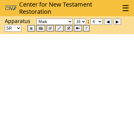
Apparatus
≣
🕮
⮺
🔗
🗹
🔑
?