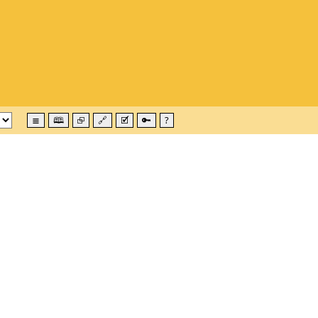
≣
🕮
⮺
🔗
🗹
🔑
?