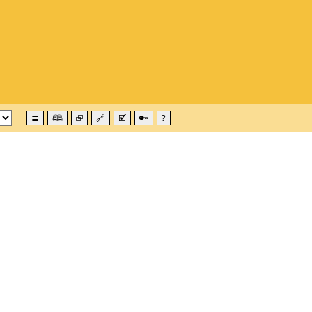
≣
🕮
⮺
🔗
🗹
🔑
?