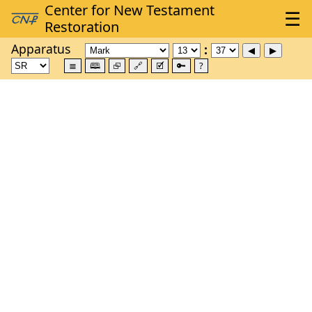
Apparatus
≣
🕮
⮺
🔗
🗹
🔑
?